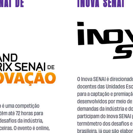
NAI DE
INOVA SENAI
O Inova SENAI é direcionado
docentes das Unidades Esc
para a captação e premiaçã
desenvolvidos por meio de
ão é uma competição
demandas da indústria e d
​​têm até 72 horas para
participam do Inova SENAI
esafios da indústria​,
termômetro dos desafios e 
iras.​ O evento é online,
brasileira, já que são elab