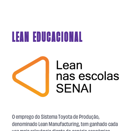
LEAN EDUCACIONAL
O emprego do Sistema Toyota de Produção,
denominado Lean Manufacturing, tem ganhado cada
vez mais relevância diante do cenário econômico,