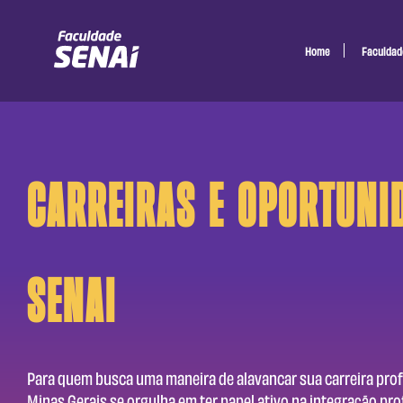
Home
Faculdad
Carreiras e oportuni
senai
Para quem busca uma maneira de alavancar sua carreira prof
Minas Gerais se orgulha em ter papel ativo na integração pro