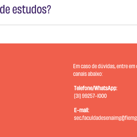
 de estudos?
rdo com o edital divulgado semestralmente.
Em caso de dúvidas, entre em
canais abaixo:
Telefone/WhatsApp:
(31) 99257-1000
E-mail:
sec.faculdadesenaimg@fiemg