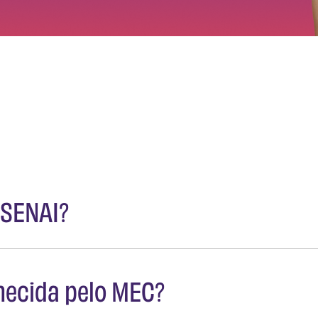
 SENAI?
or focada em tecnologia, inovação e formação p
hecida pelo MEC?