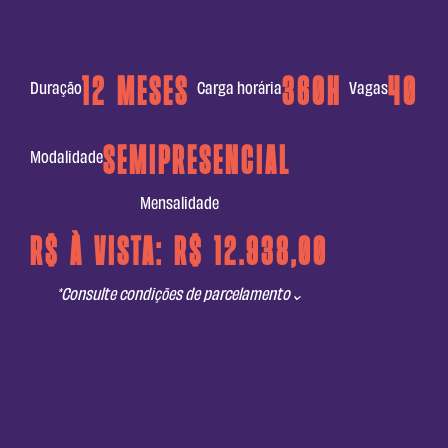
12 meses
360h
40
Duração
Carga horária
Vagas
Semipresencial
Modalidade
Mensalidade
R$ À vista: R$ 12.938,00
*Consulte condições de parcelamento
⌄